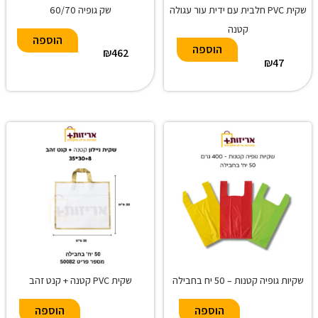
שקית PVC חלבית עם ידית עור עגולה
שק גופיה 60/70
קטנה
A
הוספה
A
l
הוספה
₪
462
l
t
₪
47
t
e
e
r
r
n
n
a
a
t
t
i
i
v
v
e
e
:
:
שקיות גופיה קטנות – 50 יח בחבילה
שקית PVC קטנה + קנט זהב
A
A
הוספה
הוספה
l
l