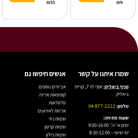
₪
35
₪
9
t
t
e
e
r
r
n
n
a
a
t
t
i
i
v
v
e
e
:
:
שמרו איתנו על קשר
אנשים חיפשו גם
סניף ביאליק:
יוסף לוי 7, קריית
אביזרים נוספים
ביאליק
קופסאות אריזה
סלסלאות
טלפון:
04-877-2222
אריזות לאירועים
שעות פתיחה:
שקיות נייר
ימים א’-ה’: 9:00-16:00
שקיות קרטון
ימי שישי – 8:30-12:00
שקיות ניילון