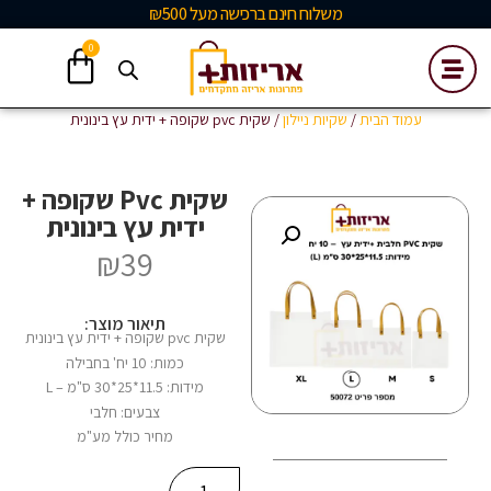
משלוח חינם ברכישה מעל ₪500
0
עמוד הבית
/
שקיות ניילון
/ שקית pvc שקופה + ידית עץ בינונית
שקית Pvc שקופה +
ידית עץ בינונית
₪
39
תיאור מוצר:
שקית pvc שקופה + ידית עץ בינונית
כמות: 10 יח' בחבילה
מידות: 11.5*25*30 ס"מ – L
צבעים: חלבי
מחיר כולל מע"מ
Alternative: