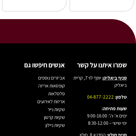
t
e
e
r
r
n
n
a
a
t
t
i
i
v
v
e
e
:
:
שמרו איתנו על קשר
אנשים חיפשו גם
סניף ביאליק:
יוסף לוי 7, קריית
אביזרים נוספים
ביאליק
קופסאות אריזה
סלסלאות
טלפון:
04-877-2222
אריזות לאירועים
שעות פתיחה:
שקיות נייר
ימים א’-ה’: 9:00-16:00
שקיות קרטון
ימי שישי – 8:30-12:00
שקיות ניילון
סניף חולון:
הסדנא 8, חולון